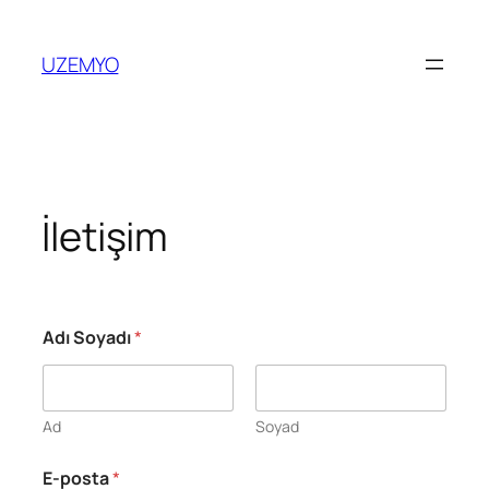
İçeriğe
geç
UZEMYO
İletişim
Adı Soyadı
*
Ad
Soyad
E-posta
*