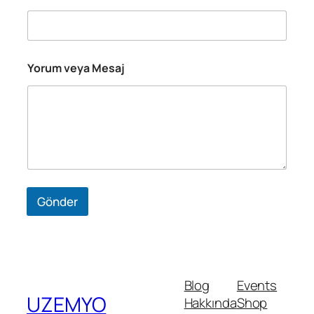
*
Yorum veya Mesaj
S
o
y
a
d
ı
A
d
ı
Gönder
Blog
Events
UZEMYO
Hakkında
Shop