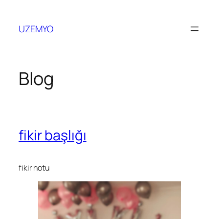
İçeriğe
geç
UZEMYO
Blog
fikir başlığı
fikir notu